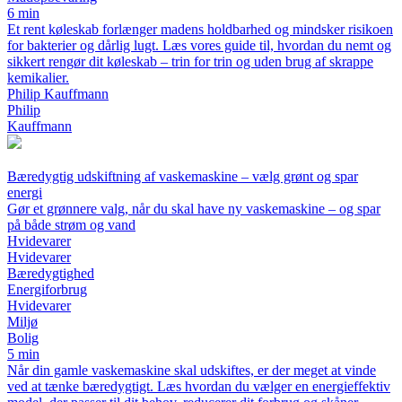
6 min
Et rent køleskab forlænger madens holdbarhed og mindsker risikoen
for bakterier og dårlig lugt. Læs vores guide til, hvordan du nemt og
sikkert rengør dit køleskab – trin for trin og uden brug af skrappe
kemikalier.
Philip Kauffmann
Philip
Kauffmann
Bæredygtig udskiftning af vaskemaskine – vælg grønt og spar
energi
Gør et grønnere valg, når du skal have ny vaskemaskine – og spar
på både strøm og vand
Hvidevarer
Hvidevarer
Bæredygtighed
Energiforbrug
Hvidevarer
Miljø
Bolig
5 min
Når din gamle vaskemaskine skal udskiftes, er der meget at vinde
ved at tænke bæredygtigt. Læs hvordan du vælger en energieffektiv