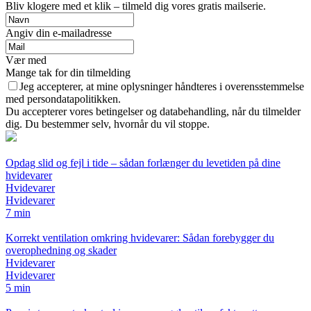
Bliv klogere med et klik – tilmeld dig vores gratis mailserie.
Angiv din e-mailadresse
Vær med
Mange tak for din tilmelding
Jeg accepterer, at mine oplysninger håndteres i overensstemmelse
med persondatapolitikken.
Du accepterer vores betingelser og databehandling, når du tilmelder
dig. Du bestemmer selv, hvornår du vil stoppe.
Opdag slid og fejl i tide – sådan forlænger du levetiden på dine
hvidevarer
Hvidevarer
Hvidevarer
7 min
Korrekt ventilation omkring hvidevarer: Sådan forebygger du
overophedning og skader
Hvidevarer
Hvidevarer
5 min