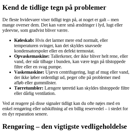
Kend de tidlige tegn på problemer
De fleste hvidevarer viser tidligt tegn på, at noget er galt – men
mange overser dem. Det kan være små ændringer i lyd, lugt eller
ydeevne, som gradvist bliver værre.
Køleskab:
Hvis det larmer mere end normalt, eller
temperaturen svinger, kan det skyldes snavsede
kondensatorspoler eller en defekt termostat.
Opvaskemaskine:
Tallerkener, der ikke bliver helt rene, eller
vand, der står tilbage i bunden, kan være tegn på tilstoppede
filtre eller en svag pumpe.
Vaskemaskine:
Ujævn centrifugering, lugt af mug eller vand,
der ikke løber ordentligt ud, peger ofte på problemer med
afløb eller gummilister.
Tørretumbler:
Længere tørretid kan skyldes tilstoppede filtre
eller dårlig ventilation.
Ved at reagere på disse signaler tidligt kan du ofte nøjes med en
enkel rengøring eller udskiftning af en billig reservedel – i stedet for
en dyr reparation senere.
Rengøring – den vigtigste vedligeholdelse