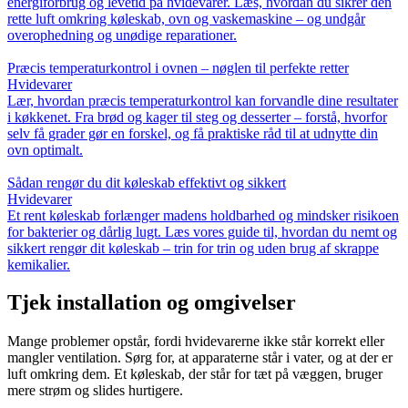
energiforbrug og levetid på hvidevarer. Læs, hvordan du sikrer den
rette luft omkring køleskab, ovn og vaskemaskine – og undgår
overophedning og unødige reparationer.
Præcis temperaturkontrol i ovnen – nøglen til perfekte retter
Hvidevarer
Lær, hvordan præcis temperaturkontrol kan forvandle dine resultater
i køkkenet. Fra brød og kager til steg og desserter – forstå, hvorfor
selv få grader gør en forskel, og få praktiske råd til at udnytte din
ovn optimalt.
Sådan rengør du dit køleskab effektivt og sikkert
Hvidevarer
Et rent køleskab forlænger madens holdbarhed og mindsker risikoen
for bakterier og dårlig lugt. Læs vores guide til, hvordan du nemt og
sikkert rengør dit køleskab – trin for trin og uden brug af skrappe
kemikalier.
Tjek installation og omgivelser
Mange problemer opstår, fordi hvidevarerne ikke står korrekt eller
mangler ventilation. Sørg for, at apparaterne står i vater, og at der er
luft omkring dem. Et køleskab, der står for tæt på væggen, bruger
mere strøm og slides hurtigere.