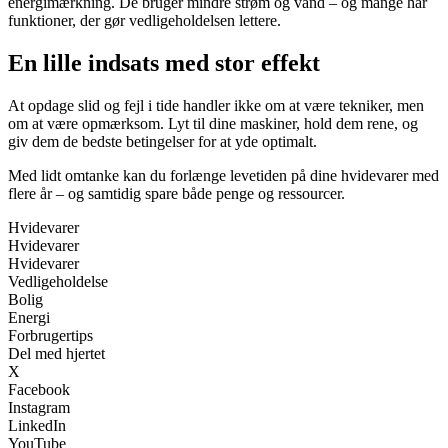
energimærkning. De bruger mindre strøm og vand – og mange har
funktioner, der gør vedligeholdelsen lettere.
En lille indsats med stor effekt
At opdage slid og fejl i tide handler ikke om at være tekniker, men
om at være opmærksom. Lyt til dine maskiner, hold dem rene, og
giv dem de bedste betingelser for at yde optimalt.
Med lidt omtanke kan du forlænge levetiden på dine hvidevarer med
flere år – og samtidig spare både penge og ressourcer.
Hvidevarer
Hvidevarer
Hvidevarer
Vedligeholdelse
Bolig
Energi
Forbrugertips
Del med hjertet
X
Facebook
Instagram
LinkedIn
YouTube