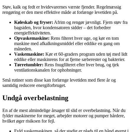
Støv, kalk og fedt er hvidevarernes værste fjender. Regelmæssig
rengøring er den mest effektive måde at forlænge levetiden på.
Køleskab og fryser:
Afrim og rengør jævnligt. Fjern støv fra
bagsiden, hvor kondensatoren sidder – det forbedrer
energieffektiviteten.
Opvaskemaskine:
Rens filteret hver uge, og kør en tom
maskine med afkalkningsmiddel eller eddike en gang om
måneden.
Vaskemaskine:
Kør et 60-graders program uden tøj med lidt
eddike eller maskinrens for at fjerne sæberester og bakterier.
Tørretumbler:
Rens fnugfilteret efter hver brug, og tjek
ventilationskanalen for ophobninger.
Små rutiner som disse kan forlænge levetiden med flere år og
samtidig reducere energiforbruget.
Undgå overbelastning
En af de mest almindelige årsager til slid er overbelastning. Når du
fylder maskinerne for meget, arbejder motorer og pumper hårdere,
hvilket øger risikoen for fejl.
Fyld vaskemaskinen, så der stadig er plads til en hånd øverst i