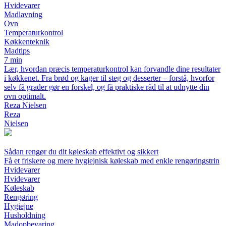
Hvidevarer
Madlavning
Ovn
Temperaturkontrol
Køkkenteknik
Madtips
7 min
Lær, hvordan præcis temperaturkontrol kan forvandle dine resultater
i køkkenet. Fra brød og kager til steg og desserter – forstå, hvorfor
selv få grader gør en forskel, og få praktiske råd til at udnytte din
ovn optimalt.
Reza Nielsen
Reza
Nielsen
Sådan rengør du dit køleskab effektivt og sikkert
Få et friskere og mere hygiejnisk køleskab med enkle rengøringstrin
Hvidevarer
Hvidevarer
Køleskab
Rengøring
Hygiejne
Husholdning
Madopbevaring