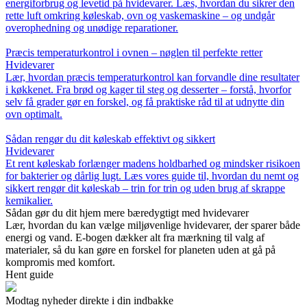
energiforbrug og levetid på hvidevarer. Læs, hvordan du sikrer den
rette luft omkring køleskab, ovn og vaskemaskine – og undgår
overophedning og unødige reparationer.
Præcis temperaturkontrol i ovnen – nøglen til perfekte retter
Hvidevarer
Lær, hvordan præcis temperaturkontrol kan forvandle dine resultater
i køkkenet. Fra brød og kager til steg og desserter – forstå, hvorfor
selv få grader gør en forskel, og få praktiske råd til at udnytte din
ovn optimalt.
Sådan rengør du dit køleskab effektivt og sikkert
Hvidevarer
Et rent køleskab forlænger madens holdbarhed og mindsker risikoen
for bakterier og dårlig lugt. Læs vores guide til, hvordan du nemt og
sikkert rengør dit køleskab – trin for trin og uden brug af skrappe
kemikalier.
Sådan gør du dit hjem mere bæredygtigt med hvidevarer
Lær, hvordan du kan vælge miljøvenlige hvidevarer, der sparer både
energi og vand. E-bogen dækker alt fra mærkning til valg af
materialer, så du kan gøre en forskel for planeten uden at gå på
kompromis med komfort.
Hent guide
Modtag nyheder direkte i din indbakke