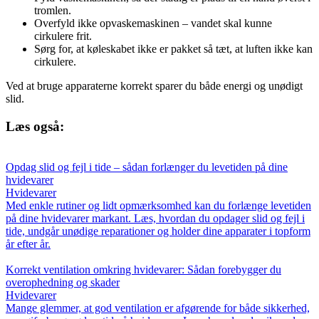
tromlen.
Overfyld ikke opvaskemaskinen – vandet skal kunne
cirkulere frit.
Sørg for, at køleskabet ikke er pakket så tæt, at luften ikke kan
cirkulere.
Ved at bruge apparaterne korrekt sparer du både energi og unødigt
slid.
Læs også:
Opdag slid og fejl i tide – sådan forlænger du levetiden på dine
hvidevarer
Hvidevarer
Med enkle rutiner og lidt opmærksomhed kan du forlænge levetiden
på dine hvidevarer markant. Læs, hvordan du opdager slid og fejl i
tide, undgår unødige reparationer og holder dine apparater i topform
år efter år.
Korrekt ventilation omkring hvidevarer: Sådan forebygger du
overophedning og skader
Hvidevarer
Mange glemmer, at god ventilation er afgørende for både sikkerhed,