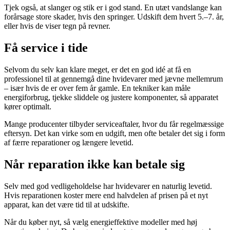
Tjek også, at slanger og stik er i god stand. En utæt vandslange kan
forårsage store skader, hvis den springer. Udskift dem hvert 5.–7. år,
eller hvis de viser tegn på revner.
Få service i tide
Selvom du selv kan klare meget, er det en god idé at få en
professionel til at gennemgå dine hvidevarer med jævne mellemrum
– især hvis de er over fem år gamle. En tekniker kan måle
energiforbrug, tjekke sliddele og justere komponenter, så apparatet
kører optimalt.
Mange producenter tilbyder serviceaftaler, hvor du får regelmæssige
eftersyn. Det kan virke som en udgift, men ofte betaler det sig i form
af færre reparationer og længere levetid.
Når reparation ikke kan betale sig
Selv med god vedligeholdelse har hvidevarer en naturlig levetid.
Hvis reparationen koster mere end halvdelen af prisen på et nyt
apparat, kan det være tid til at udskifte.
Når du køber nyt, så vælg energieffektive modeller med høj