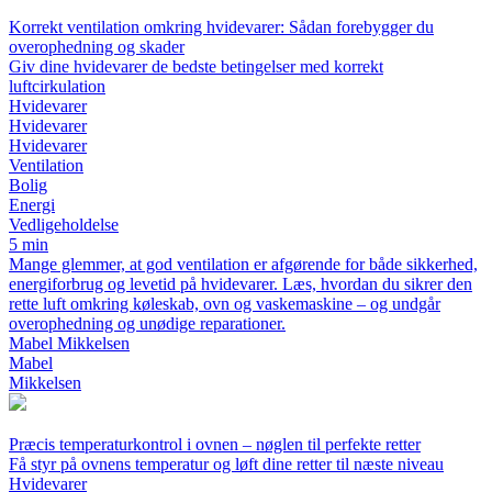
Korrekt ventilation omkring hvidevarer: Sådan forebygger du
overophedning og skader
Giv dine hvidevarer de bedste betingelser med korrekt
luftcirkulation
Hvidevarer
Hvidevarer
Hvidevarer
Ventilation
Bolig
Energi
Vedligeholdelse
5 min
Mange glemmer, at god ventilation er afgørende for både sikkerhed,
energiforbrug og levetid på hvidevarer. Læs, hvordan du sikrer den
rette luft omkring køleskab, ovn og vaskemaskine – og undgår
overophedning og unødige reparationer.
Mabel Mikkelsen
Mabel
Mikkelsen
Præcis temperaturkontrol i ovnen – nøglen til perfekte retter
Få styr på ovnens temperatur og løft dine retter til næste niveau
Hvidevarer