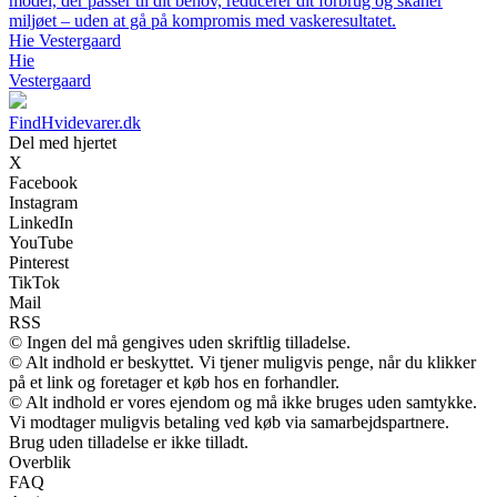
model, der passer til dit behov, reducerer dit forbrug og skåner
miljøet – uden at gå på kompromis med vaskeresultatet.
Hie Vestergaard
Hie
Vestergaard
FindHvidevarer.dk
Del med hjertet
X
Facebook
Instagram
LinkedIn
YouTube
Pinterest
TikTok
Mail
RSS
© Ingen del må gengives uden skriftlig tilladelse.
© Alt indhold er beskyttet. Vi tjener muligvis penge, når du klikker
på et link og foretager et køb hos en forhandler.
© Alt indhold er vores ejendom og må ikke bruges uden samtykke.
Vi modtager muligvis betaling ved køb via samarbejdspartnere.
Brug uden tilladelse er ikke tilladt.
Overblik
FAQ