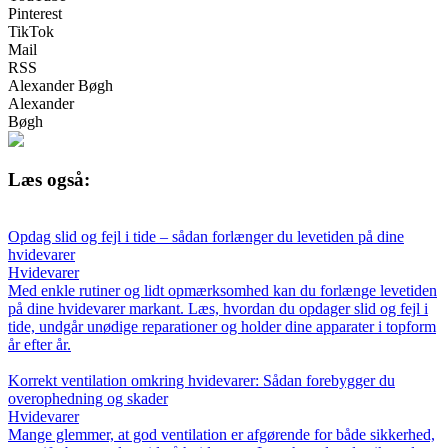
Pinterest
TikTok
Mail
RSS
Alexander Bøgh
Alexander
Bøgh
Læs også:
Opdag slid og fejl i tide – sådan forlænger du levetiden på dine
hvidevarer
Hvidevarer
Med enkle rutiner og lidt opmærksomhed kan du forlænge levetiden
på dine hvidevarer markant. Læs, hvordan du opdager slid og fejl i
tide, undgår unødige reparationer og holder dine apparater i topform
år efter år.
Korrekt ventilation omkring hvidevarer: Sådan forebygger du
overophedning og skader
Hvidevarer
Mange glemmer, at god ventilation er afgørende for både sikkerhed,