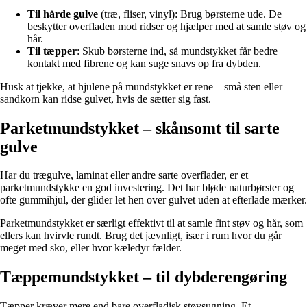
Til hårde gulve
(træ, fliser, vinyl): Brug børsterne ude. De
beskytter overfladen mod ridser og hjælper med at samle støv og
hår.
Til tæpper
: Skub børsterne ind, så mundstykket får bedre
kontakt med fibrene og kan suge snavs op fra dybden.
Husk at tjekke, at hjulene på mundstykket er rene – små sten eller
sandkorn kan ridse gulvet, hvis de sætter sig fast.
Parketmundstykket – skånsomt til sarte
gulve
Har du trægulve, laminat eller andre sarte overflader, er et
parketmundstykke en god investering. Det har bløde naturbørster og
ofte gummihjul, der glider let hen over gulvet uden at efterlade mærker.
Parketmundstykket er særligt effektivt til at samle fint støv og hår, som
ellers kan hvirvle rundt. Brug det jævnligt, især i rum hvor du går
meget med sko, eller hvor kæledyr fælder.
Tæppemundstykket – til dybderengøring
Tæpper kræver mere end bare overfladisk støvsugning. Et