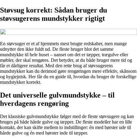
Støvsug korrekt: Sådan bruger du
støvsugerens mundstykker rigtigt
En støvsuger er et af hjemmets mest brugte redskaber, men mange
udnytter den ikke fuldt ud. De fleste bruger blot det samme
mundstykke til hele huset – uanset om det er tæpper, trægulve eller
møbler, der skal rengøres. Det betyder, at du både bruger mere tid og
får et dårligere resultat. Med den rette brug af støvsugerens
mundstykker kan du derimod gøre rengøringen mere effektiv, skånsom
og hygiejnisk. Her får du en guide til, hvordan du bruger de forskellige
mundstykker korrekt.
Det universelle gulvmundstykke – til
hverdagens rengøring
Det klassiske gulvmundstykke følger med de fleste støvsugere og kan
bruges på både hårde gulve og tæpper. De fleste modeller har en lille
kontakt, der kan skifte mellem to indstillinger: én med børster ude til
hårde gulve og én med børster inde til tæpper.