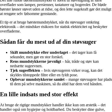
Det lille runde børstemundstykke er ideelt til støvsugning af sarte
overflader som lamper, persienner, tastaturer og bogreoler. De bløde
børster løsner støvet uden at ridse, og den lette sugekraft gør det muligt
at rengøre selv følsomme genstande.
Et tip er at bruge børstemundstykket, når du støvsuger omkring
elektronik – det mindsker risikoen for statisk elektricitet og beskytter
overfladerne.
Sådan får du mest ud af din støvsuger
Skift mundstykke efter underlaget
– det tager kun få
sekunder, men gør en stor forskel.
Rens mundstykkerne jævnligt
– hår, tråde og støv kan
nedsætte sugeevnen.
Tjek sugeeffekten
– hvis støvsugeren virker svag, kan det
skyldes tilstoppede filtre eller en fyldt pose.
Opbevar mundstykkerne samlet
– mange støvsugere har plads
til dem på selve maskinen, så du altid har dem ved hånden.
En lille indsats med stor effekt
At bruge de rigtige mundstykker handler ikke kun om æstetik – det
handler også om hygiejne og holdbarhed. Du beskytter dine gulve,